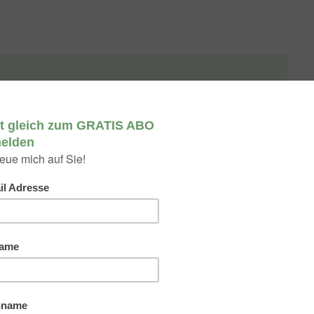
KUNST: Ulrike Dirmayer
brennt für Kunst
Mit der Übernahme der Galerie Weihergut erfüllte sich
Ulrike Dirmayer einen Jugendtraum. Kompromisslos
rsucht sie ihren eigenen Weg zu verfolgen. Ein Interview:
WEITERLESEN