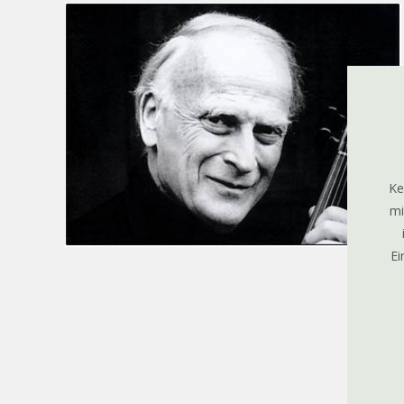
Ke
mi
Ei