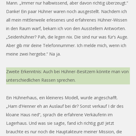
Mann. „Immer nur halbwissend, aber davon richtig überzeugt.“
Danke! Ein paar Hühner waren noch ausgestellt. Nachdem ich
all mein mittlerweile erlesenes und erfahrenes Hühner-Wissen
in den Raum warf, bekam ich von den Ausstellern Antworten.
„Seidenhühner? Pah, die legen nix. Die sind nur was für’s Auge.
Aber gib mir deine Telefonnummer. Ich melde mich, wenn ich
meine zwei hergebe.“ Na ja.
Zweite Erkenntnis: Auch bei Hühner-Besitzern könnte man von
unterschiedlichen Rassen sprechen.
Ein Hühnerhaus, ein kleineres Modell, wurde angeschafft.
„Ham d’Henner eh an Auslauf bei dir? Sonst verkauf I dir des
kloane Haus ned“, sprach die erfahrene Verkäuferin im
Lagerhaus. Und was sie sagte, fand ich richtig gut! Jetzt
brauchte es nur noch die Hauptakteure meiner Mission, die