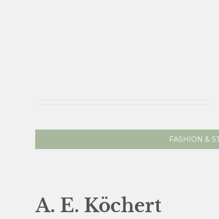
FASHION & S
A. E. Köchert