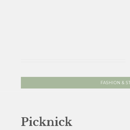
FASHION & S
Picknick